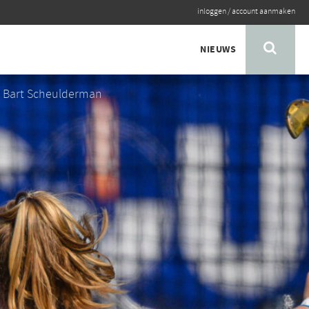
inloggen
/
account aanmaken
NIEUWS
: Bart Scheulderman