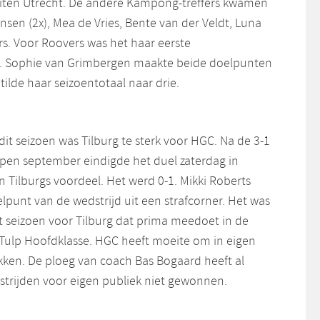
uiten Utrecht. De andere Kampong-treffers kwamen
sen (2x), Mea de Vries, Bente van der Veldt, Luna
rs. Voor Roovers was het haar eerste
. Sophie van Grimbergen maakte beide doelpunten
ilde haar seizoentotaal naar drie.
it seizoen was Tilburg te sterk voor HGC. Na de 3-1
lopen september eindigde het duel zaterdag in
 Tilburgs voordeel. Het werd 0-1. Mikki Roberts
punt van de wedstrijd uit een strafcorner. Het was
t seizoen voor Tilburg dat prima meedoet in de
ulp Hoofdklasse. HGC heeft moeite om in eigen
kken. De ploeg van coach Bas Bogaard heeft al
trijden voor eigen publiek niet gewonnen.