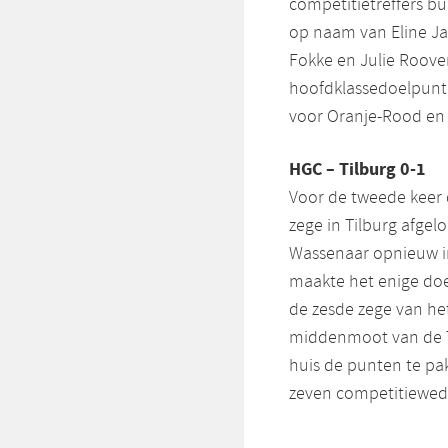
competitietreffers b
op naam van Eline Jan
Fokke en Julie Roove
hoofdklassedoelpunt
voor Oranje-Rood en t
HGC – Tilburg 0-1
Voor de tweede keer d
zege in Tilburg afge
Wassenaar opnieuw in
maakte het enige doel
de zesde zege van he
middenmoot van de T
huis de punten te pa
zeven competitieweds