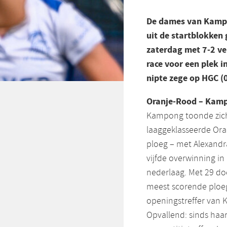
De dames van Kampon
uit de startblokken
zaterdag met 7-2 ver
race voor een plek i
nipte zege op HGC (0
Oranje-Rood – Kam
Kampong toonde zich 
laaggeklasseerde Ora
ploeg – met Alexandr
vijfde overwinning in
nederlaag. Met 29 do
meest scorende ploeg
openingstreffer van
Opvallend: sinds haa