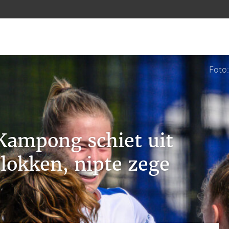
Foto
Kampong schiet uit
blokken, nipte zege