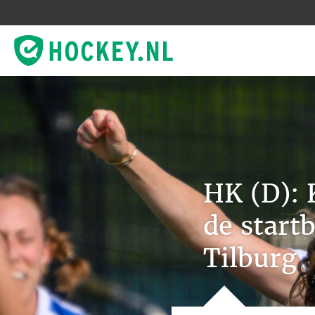
HK (D): 
de start
Tilburg