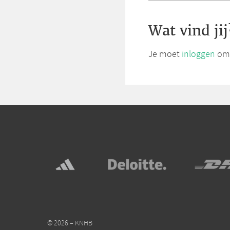
Wat vind jij
Je moet
inloggen
om 
© 2026 – KNHB