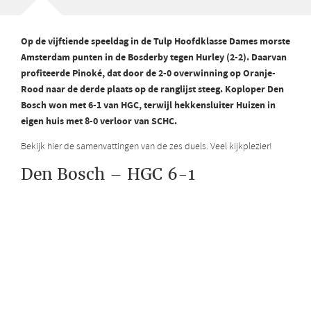
Op de vijftiende speeldag in de Tulp Hoofdklasse Dames morste
Amsterdam punten in de Bosderby tegen Hurley (2-2). Daarvan
profiteerde Pinoké, dat door de 2-0 overwinning op Oranje-
Rood naar de derde plaats op de ranglijst steeg. Koploper Den
Bosch won met 6-1 van HGC, terwijl hekkensluiter Huizen in
eigen huis met 8-0 verloor van SCHC.
Bekijk hier de samenvattingen van de zes duels. Veel kijkplezier!
Den Bosch – HGC 6-1