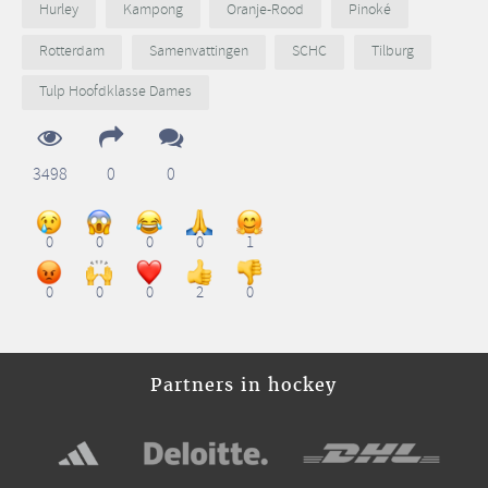
Hurley
Kampong
Oranje-Rood
Pinoké
Rotterdam
Samenvattingen
SCHC
Tilburg
Tulp Hoofdklasse Dames
3498
0
0
0
0
0
0
1
0
0
0
2
0
Partners in hockey