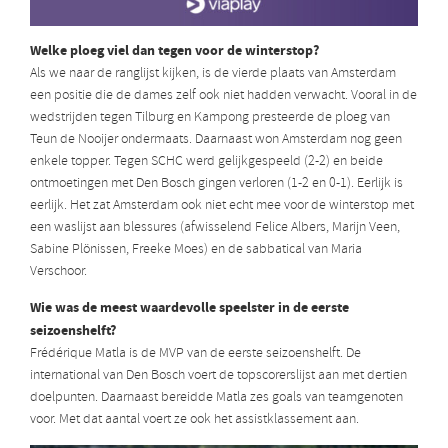
Welke ploeg viel dan tegen voor de winterstop?
Als we naar de ranglijst kijken, is de vierde plaats van Amsterdam
een positie die de dames zelf ook niet hadden verwacht. Vooral in de
wedstrijden tegen Tilburg en Kampong presteerde de ploeg van
Teun de Nooijer ondermaats. Daarnaast won Amsterdam nog geen
enkele topper. Tegen SCHC werd gelijkgespeeld (2-2) en beide
ontmoetingen met Den Bosch gingen verloren (1-2 en 0-1). Eerlijk is
eerlijk. Het zat Amsterdam ook niet echt mee voor de winterstop met
een waslijst aan blessures (afwisselend Felice Albers, Marijn Veen,
Sabine Plönissen, Freeke Moes) en de sabbatical van Maria
Verschoor.
Wie was de meest waardevolle speelster in de eerste
seizoenshelft?
Frédérique Matla is de MVP van de eerste seizoenshelft. De
international van Den Bosch voert de topscorerslijst aan met dertien
doelpunten. Daarnaast bereidde Matla zes goals van teamgenoten
voor. Met dat aantal voert ze ook het assistklassement aan.