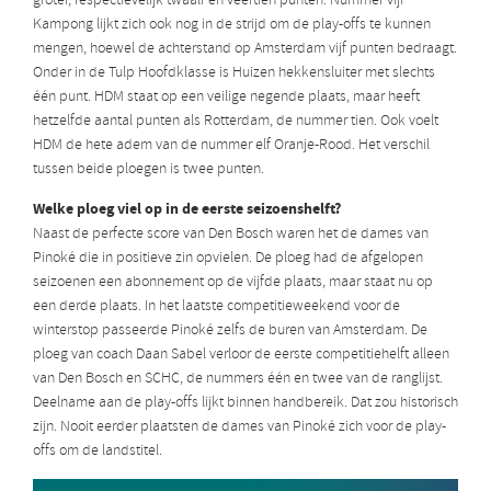
groter, respectievelijk twaalf en veertien punten. Nummer vijf
Kampong lijkt zich ook nog in de strijd om de play-offs te kunnen
mengen, hoewel de achterstand op Amsterdam vijf punten bedraagt.
Onder in de Tulp Hoofdklasse is Huizen hekkensluiter met slechts
één punt. HDM staat op een veilige negende plaats, maar heeft
hetzelfde aantal punten als Rotterdam, de nummer tien. Ook voelt
HDM de hete adem van de nummer elf Oranje-Rood. Het verschil
tussen beide ploegen is twee punten.
Welke ploeg viel op in de eerste seizoenshelft?
Naast de perfecte score van Den Bosch waren het de dames van
Pinoké die in positieve zin opvielen. De ploeg had de afgelopen
seizoenen een abonnement op de vijfde plaats, maar staat nu op
een derde plaats. In het laatste competitieweekend voor de
winterstop passeerde Pinoké zelfs de buren van Amsterdam. De
ploeg van coach Daan Sabel verloor de eerste competitiehelft alleen
van Den Bosch en SCHC, de nummers één en twee van de ranglijst.
Deelname aan de play-offs lijkt binnen handbereik. Dat zou historisch
zijn. Nooit eerder plaatsten de dames van Pinoké zich voor de play-
offs om de landstitel.