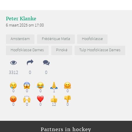
Peter Klanke
6 maart 2025 om 17:00
Amsterdam
Frédérique Matla
Hoofdklasse
Hoofdklasse Dames
Pinoké
Tulp Hoofdklasse Dames
3312
0
0
0
0
0
1
0
0
0
0
12
0
Partners in hockey