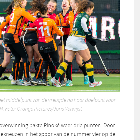
 het middelpunt van de vreugde na haar doelpunt voor
 Foto: Orange Pictures/Joris Verwijst
 overwinning pakte Pinoké weer drie punten. Door
teekneuzen in het spoor van de nummer vier op de