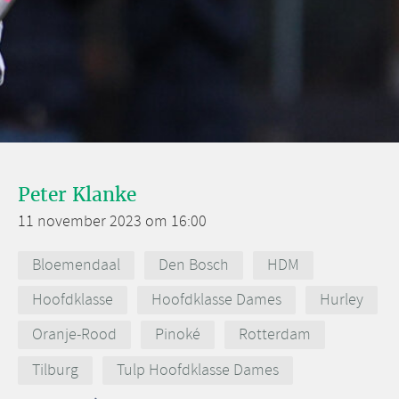
Peter Klanke
11 november 2023 om 16:00
Bloemendaal
Den Bosch
HDM
Hoofdklasse
Hoofdklasse Dames
Hurley
Oranje-Rood
Pinoké
Rotterdam
Tilburg
Tulp Hoofdklasse Dames