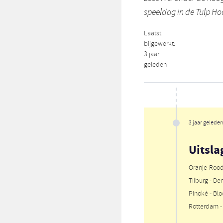
speeldag in de Tulp H
Laatst
bijgewerkt:
3 jaar
geleden
3 jaar geleden
Uitsla
Oranje-Rood
Tilburg - De
Pinoké - Bl
Rotterdam -