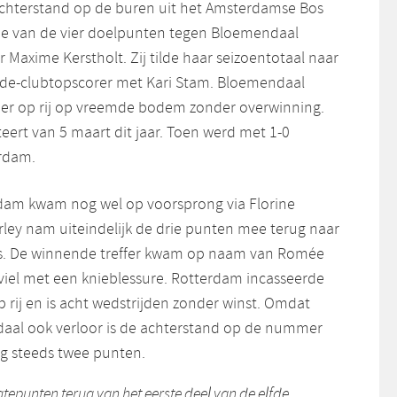
e achterstand op de buren uit het Amsterdamse Bos
Twee van de vier doelpunten tegen Bloemendaal
Maxime Kerstholt. Zij tilde haar seizoentotaal naar
ede-clubtopscorer met Kari Stam. Bloemendaal
keer op rij op vreemde bodem zonder overwinning.
teert van 5 maart dit jaar. Toen werd met 1-0
rdam.
dam kwam nog wel op voorsprong via Florine
ey nam uiteindelijk de drie punten mee terug naar
. De winnende treffer kwam op naam van Romée
tviel met een knieblessure. Rotterdam incasseerde
p rij en is acht wedstrijden zonder winst. Omdat
aal ook verloor is de achterstand op de nummer
nog steeds twee punten.
tepunten terug van het eerste deel van de elfde