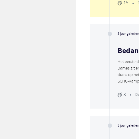
15
3 jaar geleden
Bedan
Het eerste 
Dames zit er
duels op h
SCHC-Kampo
3
De
3 jaar geleden