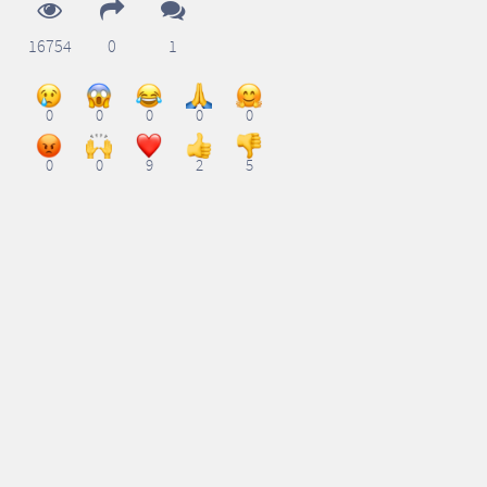
16754
0
1
0
0
0
0
0
0
0
9
2
5