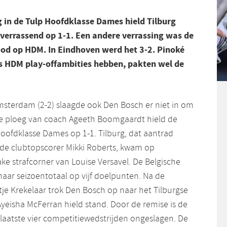
g in de Tulp Hoofdklasse Dames hield Tilburg
verrassend op 1-1. Een andere verrassing was de
od op HDM. In Eindhoven werd het 3-2. Pinoké
als HDM play-offambities hebben, pakten wel de
sterdam (2-2) slaagde ook Den Bosch er niet in om
 De ploeg van coach Ageeth Boomgaardt hield de
Hoofdklasse Dames op 1-1. Tilburg, dat aantrad
de clubtopscorer Mikki Roberts, kwam op
ke strafcorner van Louise Versavel. De Belgische
haar seizoentotaal op vijf doelpunten. Na de
je Krekelaar trok Den Bosch op naar het Tilburgse
yeisha McFerran hield stand. Door de remise is de
 laatste vier competitiewedstrijden ongeslagen. De