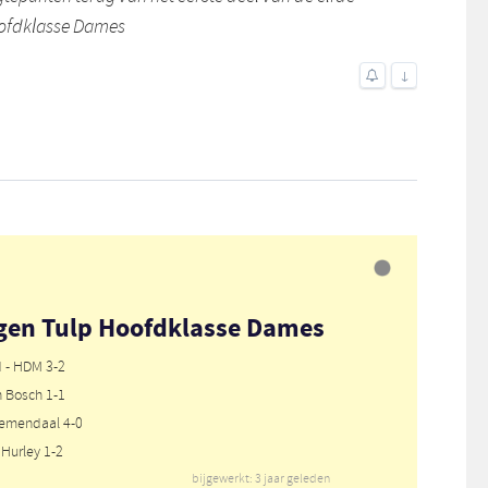
oofdklasse Dames
↓
gen Tulp Hoofdklasse Dames
 - HDM 3-2
n Bosch 1-1
oemendaal 4-0
 Hurley 1-2
bijgewerkt: 3 jaar geleden