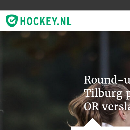
Round-u
Tilburg 
OR vers