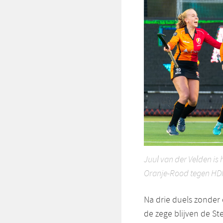
Juul van der Velden is
Oranje-Rood tegen HDM.
Na drie duels zonder
de zege blijven de S