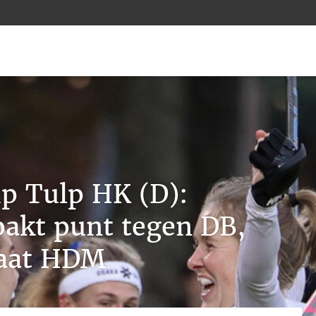
p Tulp HK (D):
pakt punt tegen DB,
laat HDM