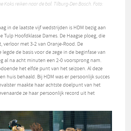
 Koks reiken naar de bal. Tilburg-Den Bosch. Foto:
ag in de laatste vijf wedstrijden is HDM bezig aan
 de Tulp Hoofdklasse Dames. De Haagse ploeg, die
t, verloor met 3-2 van Oranje-Rood. De
 legde de basis voor de zege in de beginfase van
eg al na acht minuten een 2-0 voorsprong nam.
doende het elfde punt van het seizoen. Al deze
en huis behaald. Bij HDM was er persoonlijk succes
anvalster maakte haar achtste doelpunt van het
venaarde ze haar persoonlijk record uit het