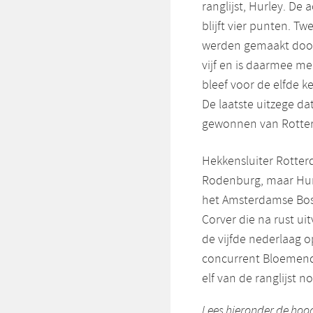
ranglijst, Hurley. D
blijft vier punten. 
werden gemaakt door 
vijf en is daarmee m
bleef voor de elfde 
De laatste uitzege da
gewonnen van Rotte
Hekkensluiter Rotter
Rodenburg, maar Hurl
het Amsterdamse Bos
Corver die na rust ui
de vijfde nederlaag o
concurrent Bloemend
elf van de ranglijst 
Lees hieronder de hoog