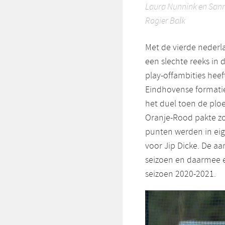
Laura Nunnink en Sanne
Rogier Balk
Met de vierde nederla
een slechte reeks in
play-offambities heef
Eindhovense formatie
het duel toen de plo
Oranje-Rood pakte zo
punten werden in eig
voor Jip Dicke. De a
seizoen en daarmee e
seizoen 2020-2021.