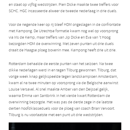
en staat op vijftig wedstrijden. Pien Dicke maakte twee treffers voor
SCHC. HGC incasseerde alweer de tweede nederlaag in drie duels.
Voor de negende keer op rij bleef HDM ongeslagen in de confrontatie
met Kampong. De Utrechtse formatie kwam nog wel op voorsprong
via Iris de Kemp, maar treffers van Jip Dicke en Eva van ‘t Hoog
bezorgden HDM de overwinning. Met zeven punten uit drie duels
draait de Haagse ploeg bovenin mee. Kampong heeft drie uit drie.
Rotterdam behaalde de eerste punten van het seizoen. Na twee
dikke nederlagen werd in en tegen Tilburg gewonnen. Tilburg, dat
vorige week knap gelijkspeelde tegen landskampioen Amsterdam,
kwam al na twee minuten op voorsprong via de Belgische aanwinst
Louise Versavel. Al snel maakte Amber van den Deijssel gelijk,
waarna Emma van Santbrink in het vierde kwart Rotterdam de
overwinning bezorgde. Het was pas de derde zege in de laatste
dertien hoofdklasseduels voor de ploeg van coach Brian Vervoort.
Tilburg is nu voorlaatste met een punt uit drie wedstrijden.