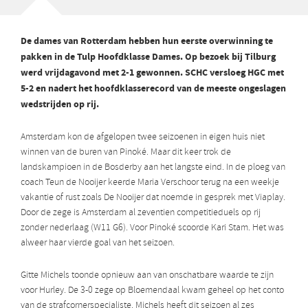
De dames van Rotterdam hebben hun eerste overwinning te
pakken in de Tulp Hoofdklasse Dames. Op bezoek bij Tilburg
werd vrijdagavond met 2-1 gewonnen. SCHC versloeg HGC met
5-2 en nadert het hoofdklasserecord van de meeste ongeslagen
wedstrijden op rij.
Amsterdam kon de afgelopen twee seizoenen in eigen huis niet
winnen van de buren van Pinoké. Maar dit keer trok de
landskampioen in de Bosderby aan het langste eind. In de ploeg van
coach Teun de Nooijer keerde Maria Verschoor terug na een weekje
vakantie of rust zoals De Nooijer dat noemde in gesprek met Viaplay.
Door de zege is Amsterdam al zeventien competitieduels op rij
zonder nederlaag (W11 G6). Voor Pinoké scoorde Kari Stam. Het was
alweer haar vierde goal van het seizoen.
Gitte Michels toonde opnieuw aan van onschatbare waarde te zijn
voor Hurley. De 3-0 zege op Bloemendaal kwam geheel op het conto
van de strafcornerspecialiste. Michels heeft dit seizoen al zes