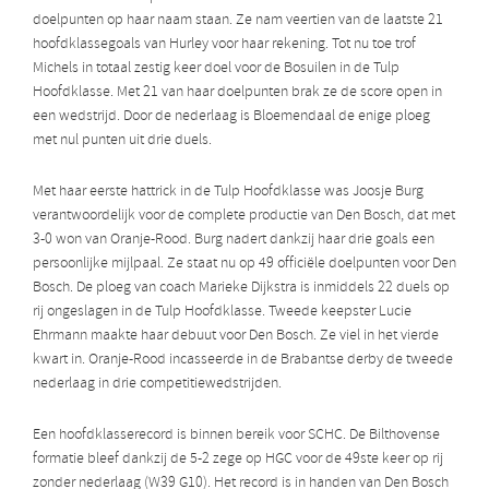
doelpunten op haar naam staan. Ze nam veertien van de laatste 21
hoofdklassegoals van Hurley voor haar rekening. Tot nu toe trof
Michels in totaal zestig keer doel voor de Bosuilen in de Tulp
Hoofdklasse. Met 21 van haar doelpunten brak ze de score open in
een wedstrijd. Door de nederlaag is Bloemendaal de enige ploeg
met nul punten uit drie duels.
Met haar eerste hattrick in de Tulp Hoofdklasse was Joosje Burg
verantwoordelijk voor de complete productie van Den Bosch, dat met
3-0 won van Oranje-Rood. Burg nadert dankzij haar drie goals een
persoonlijke mijlpaal. Ze staat nu op 49 officiële doelpunten voor Den
Bosch. De ploeg van coach Marieke Dijkstra is inmiddels 22 duels op
rij ongeslagen in de Tulp Hoofdklasse. Tweede keepster Lucie
Ehrmann maakte haar debuut voor Den Bosch. Ze viel in het vierde
kwart in. Oranje-Rood incasseerde in de Brabantse derby de tweede
nederlaag in drie competitiewedstrijden.
Een hoofdklasserecord is binnen bereik voor SCHC. De Bilthovense
formatie bleef dankzij de 5-2 zege op HGC voor de 49ste keer op rij
zonder nederlaag (W39 G10). Het record is in handen van Den Bosch