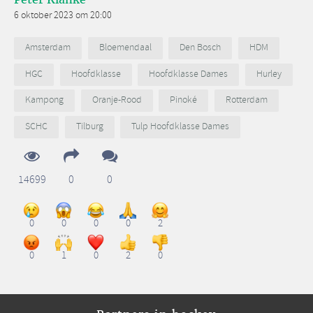
6 oktober 2023 om 20:00
Amsterdam
Bloemendaal
Den Bosch
HDM
HGC
Hoofdklasse
Hoofdklasse Dames
Hurley
Kampong
Oranje-Rood
Pinoké
Rotterdam
SCHC
Tilburg
Tulp Hoofdklasse Dames
14699
0
0
0
0
0
0
2
0
1
0
2
0