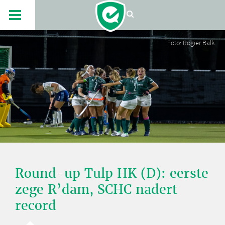
Foto: Rogier Balk
Round-up Tulp HK (D): eerste
zege R’dam, SCHC nadert
record