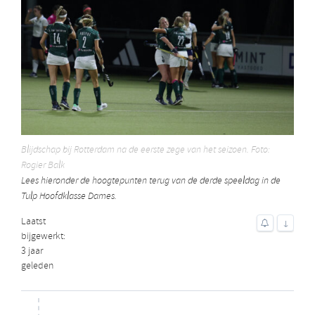
Blijdschap bij Rotterdam na de eerste zege van het seizoen. Foto:
Rogier Balk
Lees hieronder de hoogtepunten terug van de derde speeldag in de
Tulp Hoofdklasse Dames.
Laatst
↓
bijgewerkt:
3 jaar
geleden