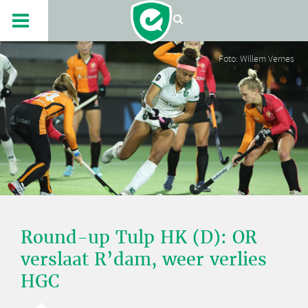
Foto: Willem Vernes
Round-up Tulp HK (D): OR
verslaat R’dam, weer verlies
HGC