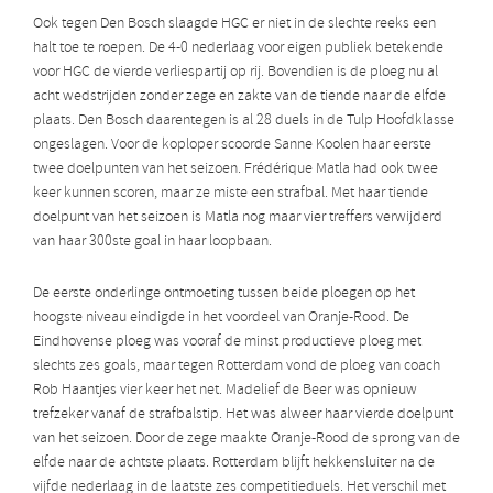
Ook tegen Den Bosch slaagde HGC er niet in de slechte reeks een
halt toe te roepen. De 4-0 nederlaag voor eigen publiek betekende
voor HGC de vierde verliespartij op rij. Bovendien is de ploeg nu al
acht wedstrijden zonder zege en zakte van de tiende naar de elfde
plaats. Den Bosch daarentegen is al 28 duels in de Tulp Hoofdklasse
ongeslagen. Voor de koploper scoorde Sanne Koolen haar eerste
twee doelpunten van het seizoen. Frédérique Matla had ook twee
keer kunnen scoren, maar ze miste een strafbal. Met haar tiende
doelpunt van het seizoen is Matla nog maar vier treffers verwijderd
van haar 300ste goal in haar loopbaan.
De eerste onderlinge ontmoeting tussen beide ploegen op het
hoogste niveau eindigde in het voordeel van Oranje-Rood. De
Eindhovense ploeg was vooraf de minst productieve ploeg met
slechts zes goals, maar tegen Rotterdam vond de ploeg van coach
Rob Haantjes vier keer het net. Madelief de Beer was opnieuw
trefzeker vanaf de strafbalstip. Het was alweer haar vierde doelpunt
van het seizoen. Door de zege maakte Oranje-Rood de sprong van de
elfde naar de achtste plaats. Rotterdam blijft hekkensluiter na de
vijfde nederlaag in de laatste zes competitieduels. Het verschil met