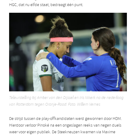
HGC, dat nu elfde staat, bedraagt één punt.
Teleurstelling bij Amber van den Dijssel en Iris Nikerk na de nederlaag
van Rotterdam tegen Oranje-Rood. Foto: Willem Vernes
De strijd tussen de play-offkandidaten werd gewonnen door HDM.
Hierdoor verloor Pinoké na een ongeslagen reeks van negen duels
weer voor eigen publiek. De Steekneuzen kwamen via Maxime