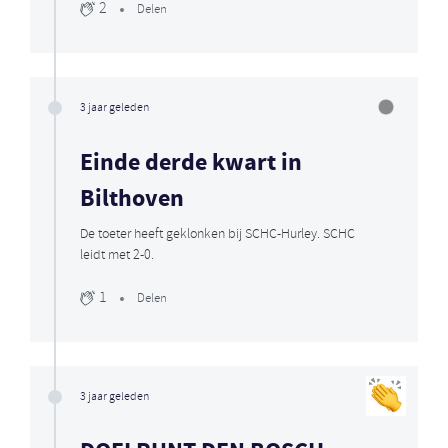
2
Delen
3 jaar geleden
Einde derde kwart in
Bilthoven
De toeter heeft geklonken bij SCHC-Hurley. SCHC
leidt met 2-0.
1
Delen
3 jaar geleden