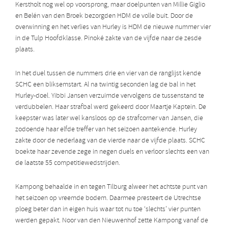
Kerstholt nog wel op voorsprong, maar doelpunten van Millie Giglio
en Belén van den Broek bezorgden HDM de volle buit. Door de
overwinning en het verlies van Hurley is HDM de nieuwe nummer vier
in de Tulp Hoofdklasse. Pinoké zakte van de vijfde naar de zesde
plaats.
In het duel tussen de nummers drie en vier van de ranglijst kende
SCHC een bliksemstart. Al na twintig seconden lag de bal in het
Hurley-doel. Yibbi Jansen verzuimde vervolgens de tussenstand te
verdubbelen. Haar strafbal werd gekeerd door Maartje Kaptein. De
keepster was later wel kansloos op de strafcorner van Jansen, die
zodoende haar elfde treffer van het seizoen aantekende. Hurley
zakte door de nederlaag van de vierde naar de vijfde plaats. SCHC
boekte haar zevende zege in negen duels en verloor slechts een van
de laatste 55 competitiewedstrijden.
Kampong behaalde in en tegen Tilburg alweer het achtste punt van
het seizoen op vreemde bodem. Daarmee presteert de Utrechtse
ploeg beter dan in eigen huis waar tot nu toe ‘slechts’ vier punten
werden gepakt. Noor van den Nieuwenhof zette Kampong vanaf de