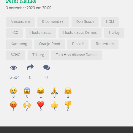
Peter Klanke
3 november 2023 om 20:00
Amsterdam
Bloemendaal
Den Bosch
HDM
HGC
Hoofdklasse
Hoofdklasse Dames
Hurley
Kampong
Oranje-Rood
Pinoké
Rotterdam
SCHC
Tilburg
Tulp Hoofdklasse Dames
13604
0
0
0
0
1
0
2
1
0
2
5
0