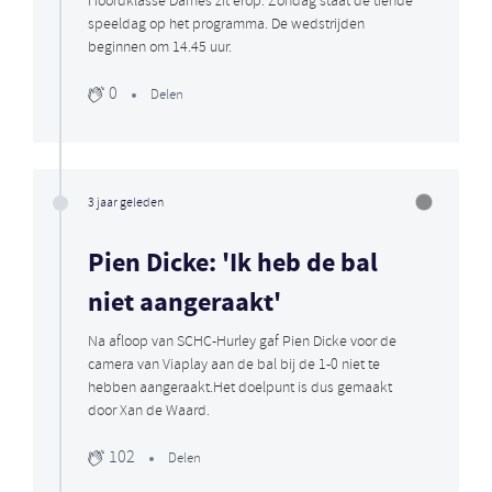
Hoofdklasse Dames zit erop. Zondag staat de tiende
speeldag op het programma. De wedstrijden
beginnen om 14.45 uur.
0
Delen
3 jaar geleden
Pien Dicke: 'Ik heb de bal
niet aangeraakt'
Na afloop van SCHC-Hurley gaf Pien Dicke voor de
camera van Viaplay aan de bal bij de 1-0 niet te
hebben aangeraakt.Het doelpunt is dus gemaakt
door Xan de Waard.
102
Delen