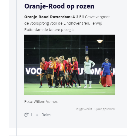
Oranje-Rood op rozen
Oranje-Rood-Rotterdam: 4-2
Elli Grave vergroot
de voorsprong voor de Eindhovenaren. Terwijl
Rotterdam de betere ploeg is.
Foto: Willem Vernes
bijgewerkt: 3 jaar geleden
1
Delen