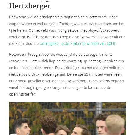
Hertzberger
Dat woord viel de afgelopen tijd nog net niet in Rotterdam. Maar
zorgen waren er wel degelijk. Zondag was de zoveelste kans om het
tij te keren. Op het veld waar vorig seizoen het play-offticket werd
verzilverd. Bij Tilburg dus, de ploeg die vorige week juist weer uit een
dal klom, door de
belangrijke kelderkraker te winnen van SCHC
.
Rotterdam kreeg al voor de wedstrijd de eerste tegenvaller te
verwerken. Justen Blok liep na de warming-up richting kleedkamers
en kon niet in actie komen. De verdediger zou het op eigen helft ook
niet bepaald druk hebben gehad. De eerste 35 minuten waren een
ouderwets gevalletje van eenrichtingsverkeer. De bezoekers oogden
vanaf het begin gretig en kregen al snel goede kansen op de
openingstreffer.