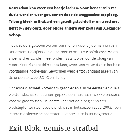
Rotterdam kan weer een beetje lachen. Voor het eerst in zes
duels werd er weer gewonnen door de weggezakte topploeg.
Tilburg bleek in Brabant een gewillig slachtoffer en werd met
liefst 0-5 gevloerd, door onder andere vier goals van Alexander
Schop.
Het was de afgelopen weken kommer en kwel bij de mannen van
Rotterdam. De cijfers zijn dit seizoen in de Tulp Hoofdklasse Heren
snoeihard en zonder meer ondermaats. Zo verloor de ploeg van
Albert Kees Manenschijn al zes keer, twee keer vaker dan in het hele
voorgaande hockeyjaar. Gewonnen werd er tot vandaag alleen van
de onderste twee: SCHC en Hurley.
Onbedoeld schreef Rotterdam geschiedenis. In de eerste tien duels
werden slechts acht punten gepakt, een historisch zwakke prestatie
voor de groenwitten. De laatste keer dat de ploeg er na tien
wedstrijden zo slecht voorstond, was in het seizoen 2002-2003. Toen
leidde die slechte seizoensstart uiteindelijk zelfs tot degradatie.
Exit Blok, gemiste strafbal