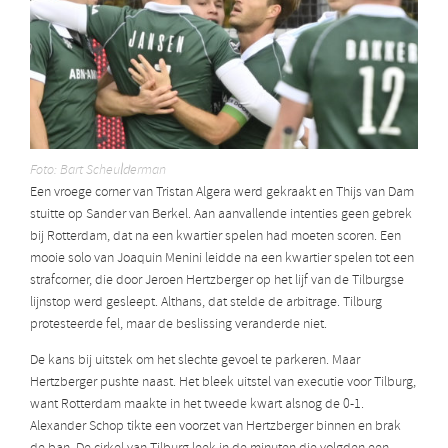
Foto: Bart Scheulderman
Een vroege corner van Tristan Algera werd gekraakt en Thijs van Dam
stuitte op Sander van Berkel. Aan aanvallende intenties geen gebrek
bij Rotterdam, dat na een kwartier spelen had moeten scoren. Een
mooie solo van Joaquin Menini leidde na een kwartier spelen tot een
strafcorner, die door Jeroen Hertzberger op het lijf van de Tilburgse
lijnstop werd gesleept. Althans, dat stelde de arbitrage. Tilburg
protesteerde fel, maar de beslissing veranderde niet.
De kans bij uitstek om het slechte gevoel te parkeren. Maar
Hertzberger pushte naast. Het bleek uitstel van executie voor Tilburg,
want Rotterdam maakte in het tweede kwart alsnog de 0-1.
Alexander Schop tikte een voorzet van Hertzberger binnen en brak