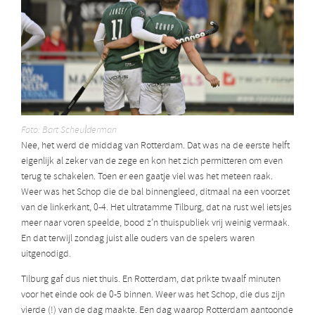
Foto: Bart Scheulderman
Nee, het werd de middag van Rotterdam. Dat was na de eerste helft
eigenlijk al zeker van de zege en kon het zich permitteren om even
terug te schakelen. Toen er een gaatje viel was het meteen raak.
Weer was het Schop die de bal binnengleed, ditmaal na een voorzet
van de linkerkant, 0-4. Het ultratamme Tilburg, dat na rust wel ietsjes
meer naar voren speelde, bood z’n thuispubliek vrij weinig vermaak.
En dat terwijl zondag juist alle ouders van de spelers waren
uitgenodigd.
Tilburg gaf dus niet thuis. En Rotterdam, dat prikte twaalf minuten
voor het einde ook de 0-5 binnen. Weer was het Schop, die dus zijn
vierde (!) van de dag maakte. Een dag waarop Rotterdam aantoonde