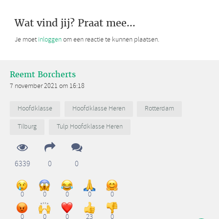
Wat vind jij? Praat mee...
Je moet
inloggen
om een reactie te kunnen plaatsen.
Reemt Borcherts
7 november 2021 om 16:18
Hoofdklasse
Hoofdklasse Heren
Rotterdam
Tilburg
Tulp Hoofdklasse Heren
6339
0
0
0
0
0
0
0
0
0
0
23
0