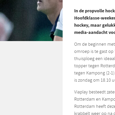
In de propvolle hoc
Hoofdklasse-weeken
hockey, maar gelukk
media-aandacht voor
Om de beginnen met d
omroep is te gast op
thuisploeg een idea
topper tegen Rotterd
tegen Kampong (2-1)
is zondag om 18.10 uu
Viaplay besteedt zat
Rotterdam en Kampong
Rotterdam heeft dez
krabbelt weer op na 