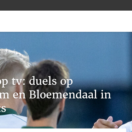
p tv: duels op
m en Bloemendaal in
ts