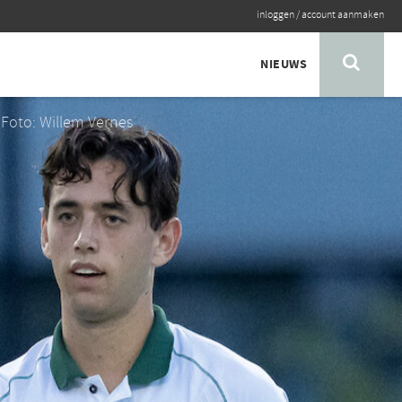
inloggen
/
account aanmaken
NIEUWS
Foto: Willem Vernes