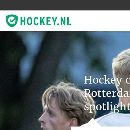
Hockey o
Rotterda
spotligh