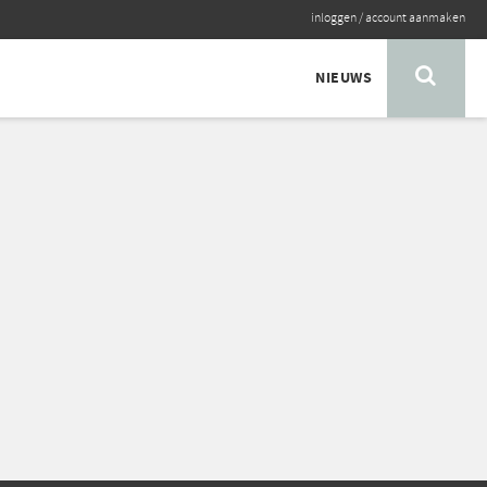
inloggen
/
account aanmaken
NIEUWS