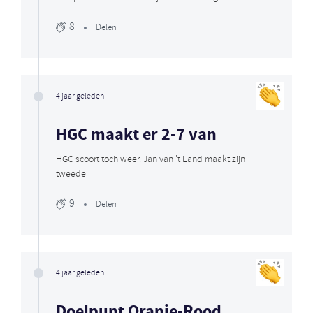
8
Delen
4 jaar geleden
HGC maakt er 2-7 van
HGC scoort toch weer. Jan van 't Land maakt zijn
tweede
9
Delen
4 jaar geleden
Doelpunt Oranje-Rood