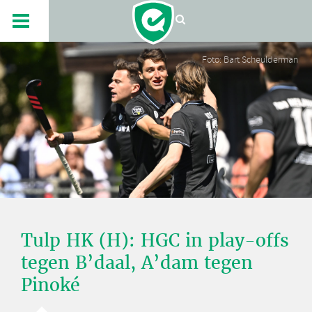
Foto: Bart Scheulderman
Tulp HK (H): HGC in play-offs
tegen B’daal, A’dam tegen
Pinoké