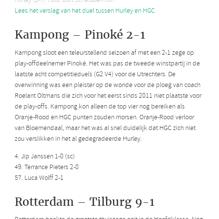
Hurley (2-7). Foto: Bart Scheulderman
Lees het verslag van het duel tussen Hurley en HGC
Kampong – Pinoké 2-1
Kampong sloot een teleurstellend seizoen af met een 2-1 zege op
play-offdeelnemer Pinoké. Het was pas de tweede winstpartij in de
laatste acht competitieduels (G2 V4) voor de Utrechters. De
overwinning was een pleister op de wonde voor de ploeg van coach
Roelant Oltmans die zich voor het eerst sinds 2011 niet plaatste voor
de play-offs. Kampong kon alleen de top vier nog bereiken als
Oranje-Rood en HGC punten zouden morsen. Oranje-Rood verloor
van Bloemendaal, maar het was al snel duidelijk dat HGC zich niet
zou verslikken in het al gedegradeerde Hurley.
4. Jip Janssen 1-0 (sc)
49. Terrance Pieters 2-0
57. Luca Wolff 2-1
Rotterdam – Tilburg 9-1