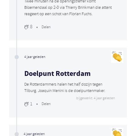
Twee minuten na de openingstreffer komt
Bloemendaal op 2-0 via Thierry Brinkman die attent
reageert op een schot van Florian Fuchs.
8
Delen
4 jaar geleden
Doelpunt Rotterdam
De Rotterdammers halen het half dozijn tegen
Tilburg. Joaquin Menini is de doelpuntenmaker.
bijgewerkt: 4 jaar geleden
1
Delen
4 jaar geleden