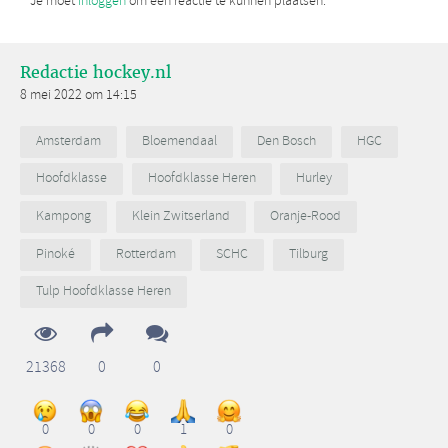
Je moet
inloggen
om een reactie te kunnen plaatsen.
Redactie hockey.nl
8 mei 2022 om 14:15
Amsterdam
Bloemendaal
Den Bosch
HGC
Hoofdklasse
Hoofdklasse Heren
Hurley
Kampong
Klein Zwitserland
Oranje-Rood
Pinoké
Rotterdam
SCHC
Tilburg
Tulp Hoofdklasse Heren
21368
0
0
0
0
0
1
0