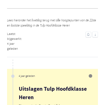
Lees hieronder het liveblog terug met alle hoogtepunten van de 22ste
en laatste speeldag in de Tulp Hoofdklasse Heren
Laatst
↓
bijgewerkt:
4 jaar
geleden
4 jaar geleden
Uitslagen Tulp Hoofdklasse
Heren