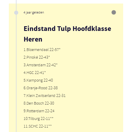
4 jaar geleden
Eindstand Tulp Hoofdklasse
Heren
1.Bloemendaal 22-57*
2.Pinoké 22-43*
3.Amsterdam 22-42*
4.HGC 22-41*
5.Kampong 22-40
6.Oranje-Rood 22-38
7.Klein Zwitserland 22-31
8.Den Bosch 22-30
9.Rotterdam 22-24
10.Tilburg 22-11**
11.SCHC 22-11**