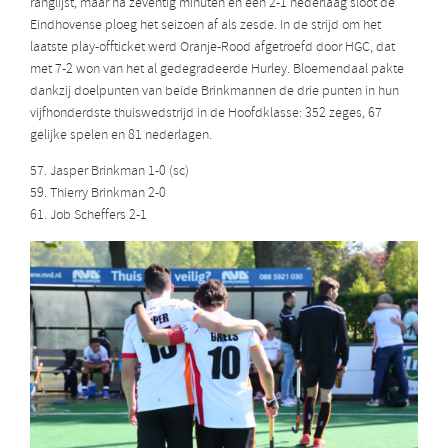
ranglijst, maar na zeventig minuten en een 2-1 nederlaag sloot de
Eindhovense ploeg het seizoen af als zesde. In de strijd om het
laatste play-offticket werd Oranje-Rood afgetroefd door HGC, dat
met 7-2 won van het al gedegradeerde Hurley. Bloemendaal pakte
dankzij doelpunten van beide Brinkmannen de drie punten in hun
vijfhonderdste thuiswedstrijd in de Hoofdklasse: 352 zeges, 67
gelijke spelen en 81 nederlagen.
57. Jasper Brinkman 1-0 (sc)
59. Thierry Brinkman 2-0
61. Job Scheffers 2-1