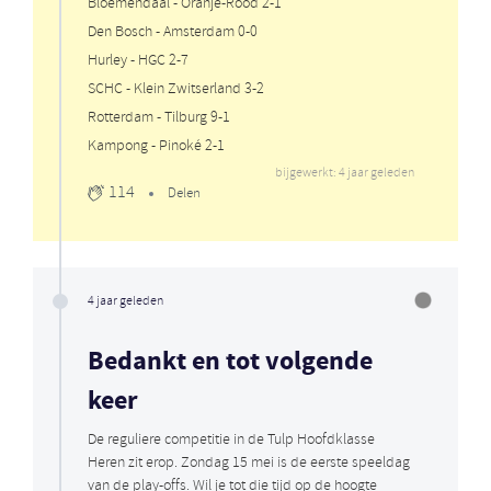
Bloemendaal - Oranje-Rood 2-1
Den Bosch - Amsterdam 0-0
Hurley - HGC 2-7
SCHC - Klein Zwitserland 3-2
Rotterdam - Tilburg 9-1
Kampong - Pinoké 2-1
bijgewerkt: 4 jaar geleden
114
Delen
4 jaar geleden
Bedankt en tot volgende
keer
De reguliere competitie in de Tulp Hoofdklasse
Heren zit erop. Zondag 15 mei is de eerste speeldag
van de play-offs. Wil je tot die tijd op de hoogte