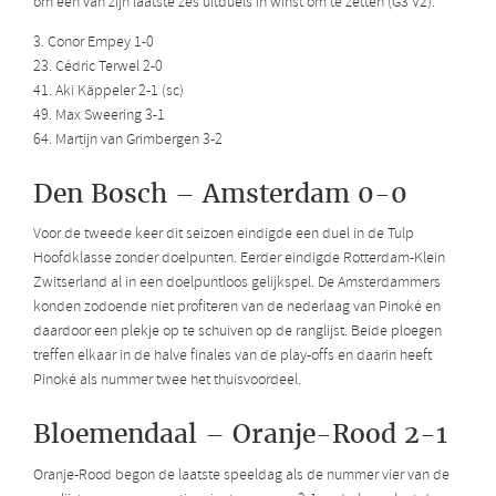
om één van zijn laatste zes uitduels in winst om te zetten (G3 V2).
3. Conor Empey 1-0
23. Cédric Terwel 2-0
41. Aki Käppeler 2-1 (sc)
49. Max Sweering 3-1
64. Martijn van Grimbergen 3-2
Den Bosch – Amsterdam 0-0
Voor de tweede keer dit seizoen eindigde een duel in de Tulp
Hoofdklasse zonder doelpunten. Eerder eindigde Rotterdam-Klein
Zwitserland al in een doelpuntloos gelijkspel. De Amsterdammers
konden zodoende niet profiteren van de nederlaag van Pinoké en
daardoor een plekje op te schuiven op de ranglijst. Beide ploegen
treffen elkaar in de halve finales van de play-offs en daarin heeft
Pinoké als nummer twee het thuisvoordeel.
Bloemendaal – Oranje-Rood 2-1
Oranje-Rood begon de laatste speeldag als de nummer vier van de