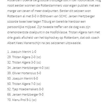
Rotterdam boekte de grootste thuiszege ooit in de Hoofdklasse. Nog
nooit eerder wonnen de Rotterdammers voor eigen publiek met een
marge van zeven of meer doelpunten. Eerder dit seizoen won
Rotterdam al met 8-0 in Bilthoven van SCHC. Jeroen Hertzberger
scoorde twee keer tegen Tilburg en bereikte hierdoor een
persoonlijke mijlpaal. Zijn tweede treffer van de dag was zijn
driehonderdste doelpunt in de Hoofdklasse. Tristan Algera nam met
drie goals afscheid van het tophockey op Rotterdam, dat ook coach
Albert Kees Manenschijn na zes seizoenen uitzwaaide.
1. Joaquin Menini 1-0
29. Tristan Algera 2-0 (sc)
32. Tristan Algera 3-0 (sc)
34. Jeroen Hertzberger 4-0 (sb)
39. Olivier Hortensius 5-0
50. Joaquin Menini 6-0
50. Tristan Algera 7-0 (sc)
52. Tjep Hoedemakers 8-0
66. Jeroen Hertzberger 9-0
70. Manu Prol 9-1 (sc)