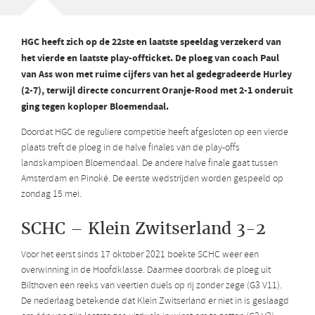
HGC heeft zich op de 22ste en laatste speeldag verzekerd van
het vierde en laatste play-offticket. De ploeg van coach Paul
van Ass won met ruime cijfers van het al gedegradeerde Hurley
(2-7), terwijl directe concurrent Oranje-Rood met 2-1 onderuit
ging tegen koploper Bloemendaal.
Doordat HGC de reguliere competitie heeft afgesloten op een vierde
plaats treft de ploeg in de halve finales van de play-offs
landskampioen Bloemendaal. De andere halve finale gaat tussen
Amsterdam en Pinoké. De eerste wedstrijden worden gespeeld op
zondag 15 mei.
SCHC – Klein Zwitserland 3-2
Voor het eerst sinds 17 oktober 2021 boekte SCHC weer een
overwinning in de Hoofdklasse. Daarmee doorbrak de ploeg uit
Bilthoven een reeks van veertien duels op rij zonder zege (G3 V11).
De nederlaag betekende dat Klein Zwitserland er niet in is geslaagd