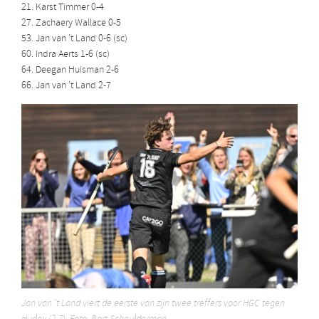
21. Karst Timmer 0-4
27. Zachaery Wallace 0-5
53. Jan van ’t Land 0-6 (sc)
60. Indra Aerts 1-6 (sc)
64. Deegan Huisman 2-6
66. Jan van ’t Land 2-7
Jan van ’t Land viert de eerste van zijn twee treffers voor HGC tegen