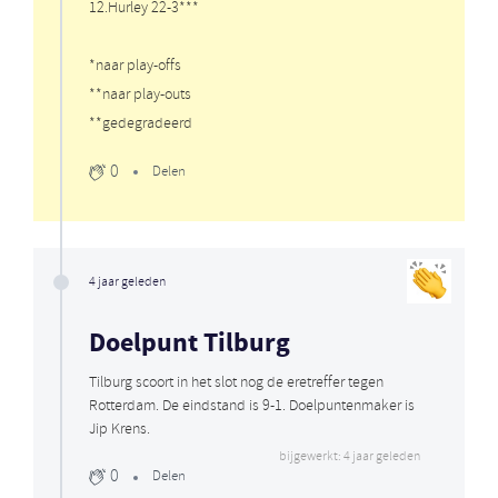
12.Hurley 22-3***
*naar play-offs
**naar play-outs
**gedegradeerd
0
Delen
4 jaar geleden
Doelpunt Tilburg
Tilburg scoort in het slot nog de eretreffer tegen
Rotterdam. De eindstand is 9-1. Doelpuntenmaker is
Jip Krens.
bijgewerkt: 4 jaar geleden
0
Delen