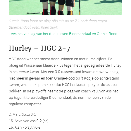
Oranje-Rood loopt de play-offs mis na de 2-1 nederlaag tegen
Bloemendaal. Foto: Koen Suyk
Lees het verslag van het duel tussen Bloemendaal en Oranje-Rood
Hurley – HGC 2-7
HGC deed wat het moest doen: winnen en met ruime cijfers. De
ploeg uit Wassenaar klaarde klus tegen het al gedegradeerde Hurley
in het eerste kwart. Met een 3-0 tussenstand kwam de overwinning
niet meer in gevaar en toen Oranje-Rood op ’t Kopje op achterstand
kwam, was het klip en klaar dat HGC het laatste play-offticket zou
pakken. In de play-offs neemt de ploeg van coach Paul van Ass het
op tegen titelverdediger Bloemendaal, de nummer een van de
reguliere competitie.
2. Marc Boltó 0-1
16. Seve van Ass 0-2 (sc)
16. Alan Forsyth 0-3