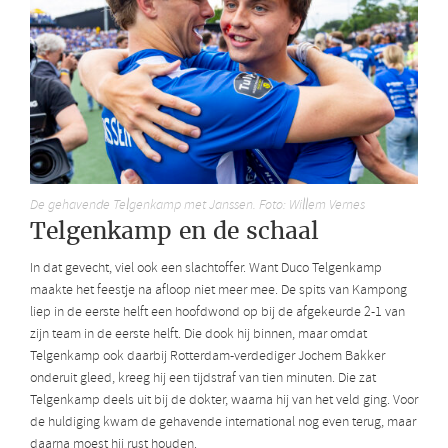
De gehavende Telgenkamp met Janssen. Foto: Willem Vernes
Telgenkamp en de schaal
In dat gevecht, viel ook een slachtoffer. Want Duco Telgenkamp
maakte het feestje na afloop niet meer mee. De spits van Kampong
liep in de eerste helft een hoofdwond op bij de afgekeurde 2-1 van
zijn team in de eerste helft. Die dook hij binnen, maar omdat
Telgenkamp ook daarbij Rotterdam-verdediger Jochem Bakker
onderuit gleed, kreeg hij een tijdstraf van tien minuten. Die zat
Telgenkamp deels uit bij de dokter, waarna hij van het veld ging. Voor
de huldiging kwam de gehavende international nog even terug, maar
daarna moest hij rust houden.