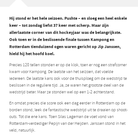
Hij stond er het hele seizoen. Pushte – en sloeg een heel enkele
keer – tot zondag liefst 37 keer met scherp. Maar zijn
allerlaatste corner van dit hockeyjaar was de belangrijkste.
Ook toen er in de beslissende finale tussen Kampong en
Rotterdam tienduizend ogen waren gericht op Jip Janssen,
hield hij het hoofd koel.
Precies 120 tellen stonden er op de klok, toen er nog een strafcorner
kwam voor Kampong. De laatste van het seizoen, dat voelde
iedereen. De laatste kans ook voor de thuisploeg om de wedstrijd te
beslissen in de reguliere tijd. Ja, ze waren het grootste deel van de
wedstrijd beter. Maar ze stonden wel op een 1-2 achterstand.
En omdat precies die score ook een dag eerder in Rotterdam op de
borden stond, leek de fantastische wedstrijd uit te draaien op shoot-
outs. Tot die ene kans. Toen Silas Lageman de voet vond van
Rotterdam-verdediger Pepijn van der Heijden. Janssen stond in het
veld, natuurlijk.