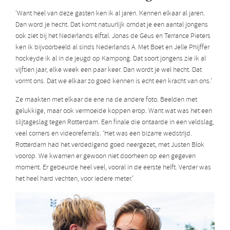
‘Want heel van deze gasten ken ik al jaren. Kennen elkaar al jaren.
Dan word je hecht. Dat komt natuurlijk omdat je een aantal jongens
ook ziet bij het Nederlands elftal. Jonas de Geus en Terrance Pieters
ken ik bijvoorbeeld al sinds Nederlands A. Met Boet en Jelle Phijffer
hockeyde ik al in de jeugd op Kampong. Dat soort jongens zie ik al
vijftien jaar, elke week een paar keer. Dan wordt je wel hecht. Dat
vormt ons. Dat we elkaar zo goed kennen is echt een kracht van ons.’
Ze maakten met elkaar de ene na de andere foto. Beelden met
gelukkige, maar ook vermoeide koppen erop. Want wat was het een
slijtageslag tegen Rotterdam. Een finale die ontaarde in een veldslag,
veel corners en videoreferrals. ‘Het was een bizarre wedstrijd.
Rotterdam had het verdedigend goed neergezet, met Justen Blok
voorop. We kwamen er gewoon niet doorheen op een gegeven
moment. Er gebeurde heel veel, vooral in de eerste helft. Verder was
het heel hard vechten, voor iedere meter.’