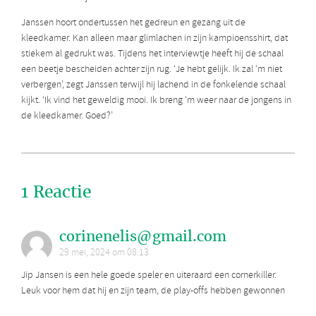
Janssen hoort ondertussen het gedreun en gezang uit de
kleedkamer. Kan alleen maar glimlachen in zijn kampioensshirt, dat
stiekem al gedrukt was. Tijdens het interviewtje heeft hij de schaal
een beetje bescheiden achter zijn rug. ‘Je hebt gelijk. Ik zal ‘m niet
verbergen’, zegt Janssen terwijl hij lachend in de fonkelende schaal
kijkt. ‘Ik vind het geweldig mooi. Ik breng ‘m weer naar de jongens in
de kleedkamer. Goed?’
1 Reactie
corinenelis@gmail.com
29 mei, 2024 om 08:13
Jip Jansen is een hele goede speler en uiteraard een cornerkiller.
Leuk voor hem dat hij en zijn team, de play-offs hebben gewonnen