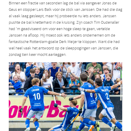
Binnen een fractie van seconden lag de bal via aangever Jonas de
Geus en stopper Lars Balk voor de stick van Janssen. Die had die dag
al vaak laag gesleept, maar hij probeerde nu iets anders. Janssen
pushte de bal knetterhard in de kruising. Zijn coach Tim Oudenaller
had ‘m geadviseerd om voor een hoge sleep te gaan, vertelde
Janssen na afloop. Hij moest ook iets anders ondernemen om de
fantastische Rotterdam-goalie Derk Meijer te kloppen. Want die had
wel heel vaak het antwoord op de sleeppogingen van Janssen, die
zondag tien keer mocht aanleggen.