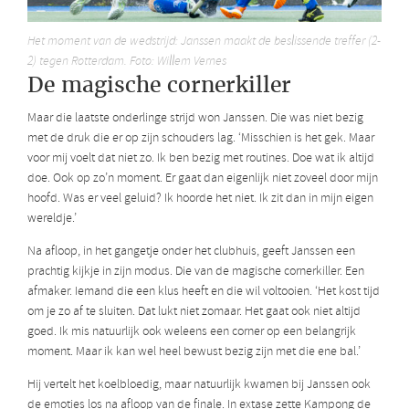
Het moment van de wedstrijd: Janssen maakt de beslissende treffer (2-
2) tegen Rotterdam. Foto: Willem Vernes
De magische cornerkiller
Maar die laatste onderlinge strijd won Janssen. Die was niet bezig
met de druk die er op zijn schouders lag. ‘Misschien is het gek. Maar
voor mij voelt dat niet zo. Ik ben bezig met routines. Doe wat ik altijd
doe. Ook op zo’n moment. Er gaat dan eigenlijk niet zoveel door mijn
hoofd. Was er veel geluid? Ik hoorde het niet. Ik zit dan in mijn eigen
wereldje.’
Na afloop, in het gangetje onder het clubhuis, geeft Janssen een
prachtig kijkje in zijn modus. Die van de magische cornerkiller. Een
afmaker. Iemand die een klus heeft en die wil voltooien. ‘Het kost tijd
om je zo af te sluiten. Dat lukt niet zomaar. Het gaat ook niet altijd
goed. Ik mis natuurlijk ook weleens een corner op een belangrijk
moment. Maar ik kan wel heel bewust bezig zijn met die ene bal.’
Hij vertelt het koelbloedig, maar natuurlijk kwamen bij Janssen ook
de emoties los na afloop van de finale. In extase zette Kampong de