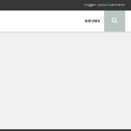
inloggen
/
account aanmaken
NIEUWS