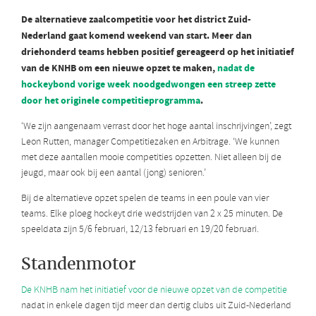
De alternatieve zaalcompetitie voor het district Zuid-
Nederland gaat komend weekend van start. Meer dan
driehonderd teams hebben positief gereageerd op het initiatief
van de KNHB om een nieuwe opzet te maken,
nadat de
hockeybond vorige week noodgedwongen een streep zette
door het originele competitieprogramma
.
‘We zijn aangenaam verrast door het hoge aantal inschrijvingen’, zegt
Leon Rutten, manager Competitiezaken en Arbitrage. ‘We kunnen
met deze aantallen mooie competities opzetten. Niet alleen bij de
jeugd, maar ook bij een aantal (jong) senioren.’
Bij de alternatieve opzet spelen de teams in een poule van vier
teams. Elke ploeg hockeyt drie wedstrijden van 2 x 25 minuten. De
speeldata zijn 5/6 februari, 12/13 februari en 19/20 februari.
Standenmotor
De KNHB nam het initiatief voor de nieuwe opzet van de competitie
nadat in enkele dagen tijd meer dan dertig clubs uit Zuid-Nederland