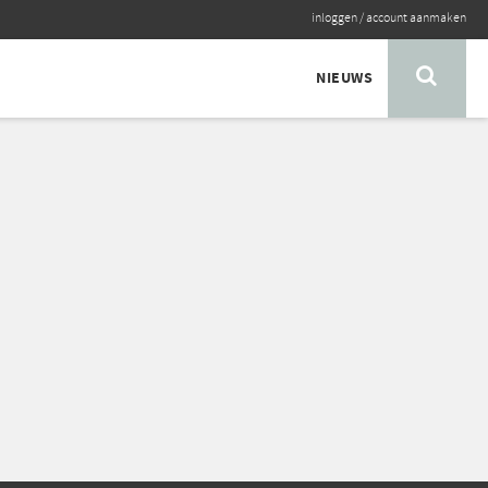
inloggen
/
account aanmaken
NIEUWS