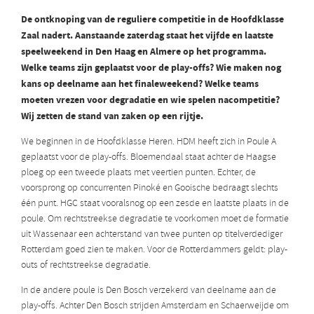
De ontknoping van de reguliere competitie in de Hoofdklasse
Zaal nadert. Aanstaande zaterdag staat het vijfde en laatste
speelweekend in Den Haag en Almere op het programma.
Welke teams zijn geplaatst voor de play-offs? Wie maken nog
kans op deelname aan het finaleweekend? Welke teams
moeten vrezen voor degradatie en wie spelen nacompetitie?
Wij zetten de stand van zaken op een rijtje.
We beginnen in de Hoofdklasse Heren. HDM heeft zich in Poule A
geplaatst voor de play-offs. Bloemendaal staat achter de Haagse
ploeg op een tweede plaats met veertien punten. Echter, de
voorsprong op concurrenten Pinoké en Gooische bedraagt slechts
één punt. HGC staat vooralsnog op een zesde en laatste plaats in de
poule. Om rechtstreekse degradatie te voorkomen moet de formatie
uit Wassenaar een achterstand van twee punten op titelverdediger
Rotterdam goed zien te maken. Voor de Rotterdammers geldt: play-
outs of rechtstreekse degradatie.
In de andere poule is Den Bosch verzekerd van deelname aan de
play-offs. Achter Den Bosch strijden Amsterdam en Schaerweijde om