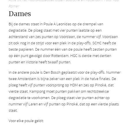
Actie uit het hoofdklasseduel tussen Gooische en Rotterdam. Foto: Rob
Römer
Dames
Bij de dames staat in Poule A Leonidas op de drempel van
degradatie. De ploeg staat met vier punten laatste op een
achterstand van zes punten op Voordaan, de nummer vijf. Voordaan
zit ook nog in de strijd voor een plek in de play-offs. SCHC heeft de
beste papieren. De nummer één van de poule heeft zestien punten
op één punt gevolgd door Rotterdam. HGC is derde met dertien
punten en Victoria heeft twaalf punten.
In de andere poule is Den Bosch geplaatst voor de play-offs. Nummer
twee Amsterdam is bijna zeker van een plek in de halve finales. De
ploeg heeft vijf punten voorsprong op HDM en zes op Pinoké, dat
vierde staat. Kampong moet punten pakken om rechtstreekse
degradatie te voorkomen. De ploeg staat vier punten achter op
nummer vijf Laren en vijf punten op Pinoké, dat op een vierde plaats
staat.
Voor elke poule geldt: