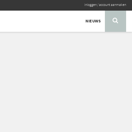
inloggen
/
account aanmaken
NIEUWS