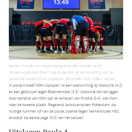
Dertien minuten en negenveertig seconden stonden er bij
Schaerweijde-Den Bosch nog op de klok, bij de hervatting van de
gestaakte wedstrijd van afgelopen december. Foto: Willem Vernes
In poule A bleef HDM koploper, na een overwinning op Gooische (4-2)
en een gelijkspel tegen Bloemendaal (3-3). Gooische liet het liggen
door behalve van HDM ook te verliezen van Pinoké (5-4), dat klom
naar de tweede plaats. Regerend landskampioen Rotterdam, de
huidige nummer vijf van de poule, boekte tegen hekkensluiter HGC
eindelijk de eerste zege (5-0) van het seizoen.