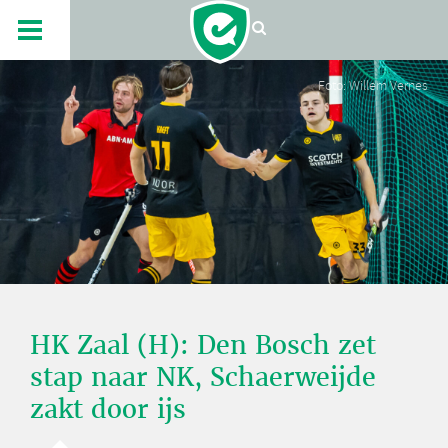
Foto: Willem Vernes
HK Zaal (H): Den Bosch zet
stap naar NK, Schaerweijde
zakt door ijs