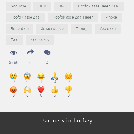
Gooische
HDM
HGC
Hoofdklasse Heren Zaal
Hoofdklasse Zaal
Hoofdklasse Zaal Heren
Pinoké
Rotterdam
Schaerweijde
Tilburg
Voordaan
Zaal
zaalhockey
8666
0
0
0
0
1
0
0
0
0
0
5
0
Partners in hockey