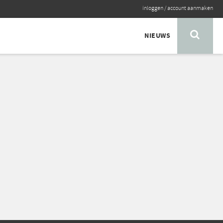
inloggen
/
account aanmaken
NIEUWS