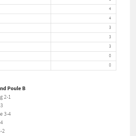
4
4
3
3
3
0
0
and Poule B
g 2-1
-3
e 3-4
-4
3-2