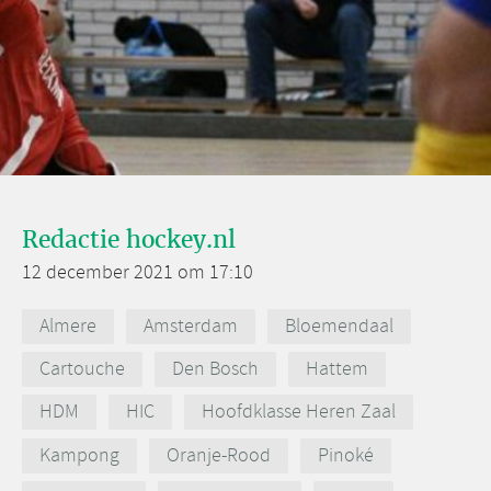
Redactie hockey.nl
12 december 2021 om 17:10
Almere
Amsterdam
Bloemendaal
Cartouche
Den Bosch
Hattem
HDM
HIC
Hoofdklasse Heren Zaal
Kampong
Oranje-Rood
Pinoké