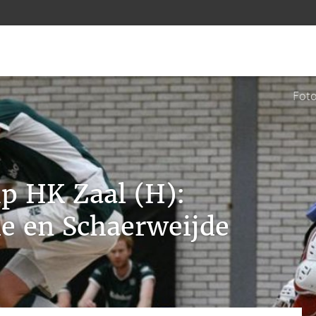
Foto
p HK Zaal (H):
e en Schaerweijde