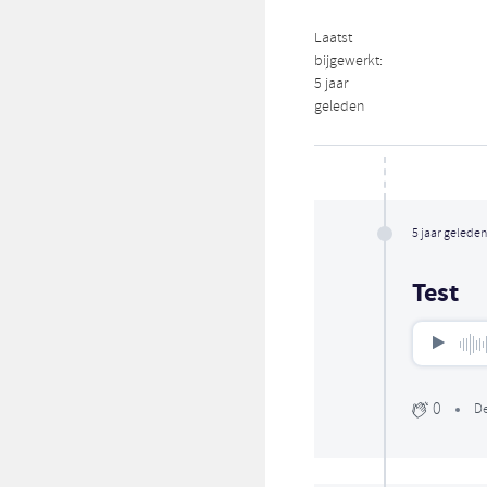
Laatst
bijgewerkt:
5 jaar
geleden
5 jaar geleden
Test
0
De