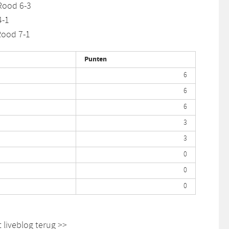
Rood 6-3
4-1
Rood 7-1
Punten
6
6
6
3
3
0
0
0
 liveblog terug >>