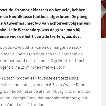
weijde, Promotieklassers op het veld, hebben
in de Hoofdklasse foutloos afgesloten. De ploeg
ule A tweemaal met 6-3 van achtereenvolgens van
ké. Jelle Westendorp was de grote man bij
nde voor de helft van alle treffers, zes dus.
ook de volle buit, al waren de marges een stuk
d met 2-1 verslagen door een rake corner in de
Voordaan werd daarna met 4-3 geklopt. Cartouche
rigens al na 25 minuten met 4-1 voor.
n Bosch hadden een foutloze eerste zaaldag.
e titelkandidaten, won met 6-3 van Oranje-Rood
rg. Den Bosch rekende af met Tilburg (3-2, winnende
l) en ook Oranje-Rood, dat ondanks de inbreng van
 de Voogd met 7-1 verloor.