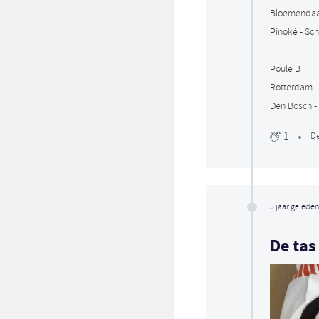
Bloemendaal
Pinoké - Sc
Poule B
Rotterdam - 
Den Bosch -
1
De
5 jaar geleden
De tas