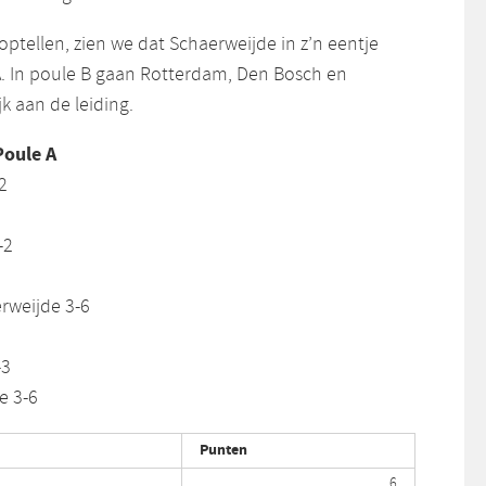
r optellen, zien we dat Schaerweijde in z’n eentje
 A. In poule B gaan Rotterdam, Den Bosch en
k aan de leiding.
Poule A
2
-2
rweijde 3-6
-3
e 3-6
Punten
6