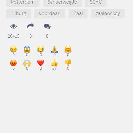
Rotterdam
Schaerweijde
SCHC
Tilburg
Voordaan
Zaal
zaalhockey
26415
0
0
0
0
0
0
0
0
0
0
37
0