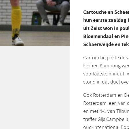
Cartouche en Schaer
hun eerste zaaldag 
uit Zeist won in po
Bloemendaal en Pino
Schaerweijde en teke
Cartouche pakte dus 
kleiner. Kampong wer
voorlaatste minuut. 
stond in dat duel ove
Ook Rotterdam en De
Rotterdam, een van d
en met 4-1 van Tilbu
treffer Gijs Campbel
oud-intenational Bob