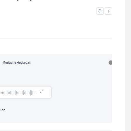
↓
Redactie Hockey.nl
7″
len