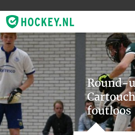
Round-u
Cartouch
foutloos