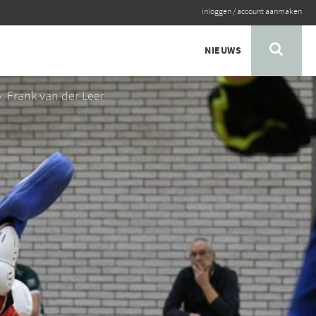
inloggen
/
account aanmaken
NIEUWS
: Frank van der Leer