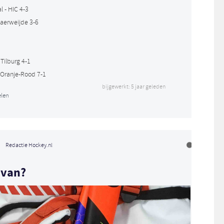
 - HIC 4-3
haerweijde 3-6
Tilburg 4-1
 Oranje-Rood 7-1
bijgewerkt: 5 jaar geleden
len
Redactie Hockey.nl
 van?