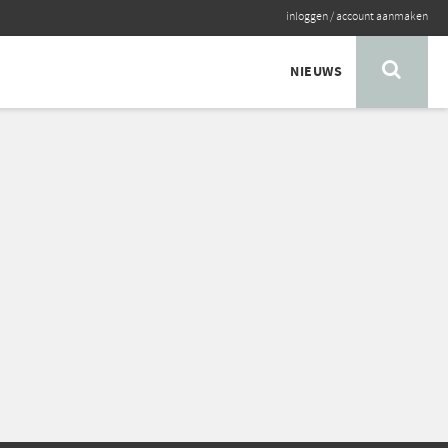
inloggen
/
account aanmaken
NIEUWS