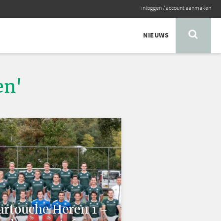
inloggen
/
account aanmaken
NIEUWS
en'
artouche Heren 1 -