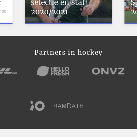
selectie en staf
S
2020/2021
2
7:00
Partners in hockey