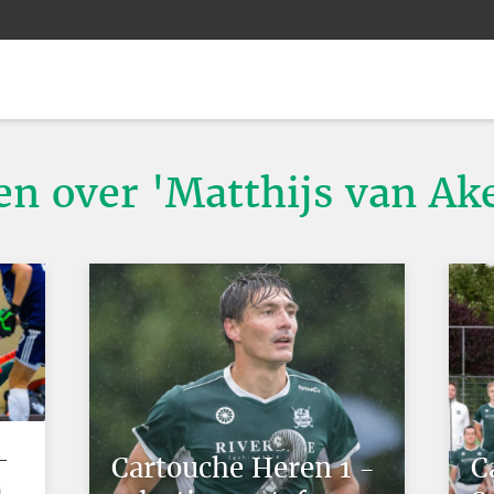
ten over 'Matthijs van Ak
-
Cartouche Heren 1 -
C
n