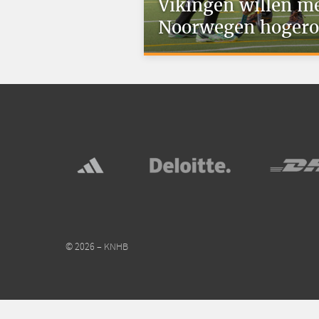
Vikingen willen m
Noorwegen hoger
© 2026 – KNHB