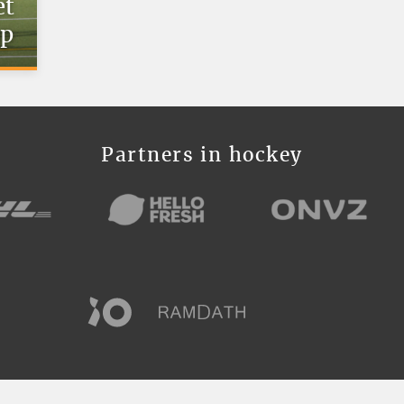
et
op
Partners in hockey