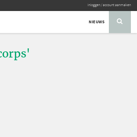
inloggen
/
account aanmaken
NIEUWS
corps'