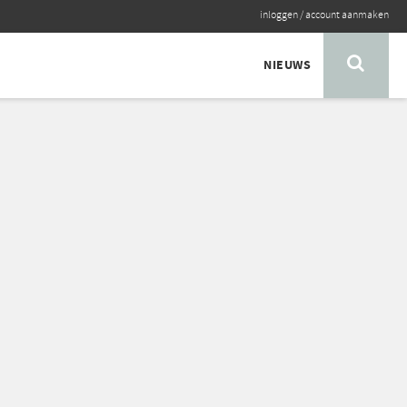
inloggen
/
account aanmaken
NIEUWS