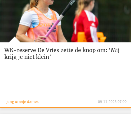
WK-reserve De Vries zette de knop om: ‘Mij
krijg je niet klein’
- jong oranje dames -
09-11-2023 07:00