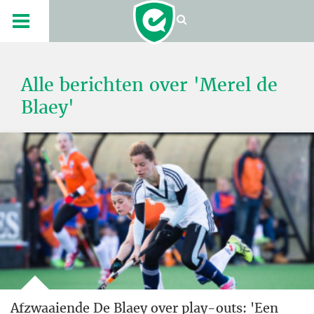
Alle berichten over 'Merel de
Blaey'
Afzwaaiende De Blaey over play-outs: 'Een