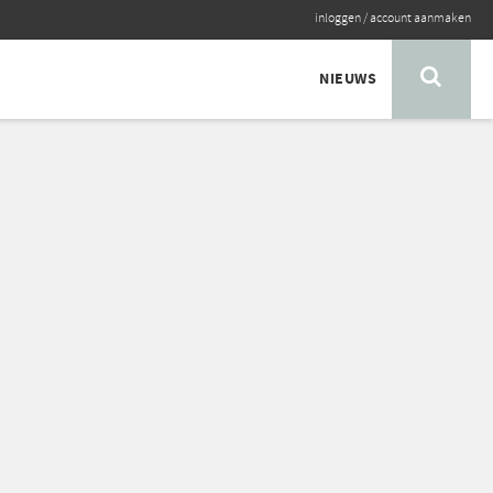
inloggen
/
account aanmaken
NIEUWS