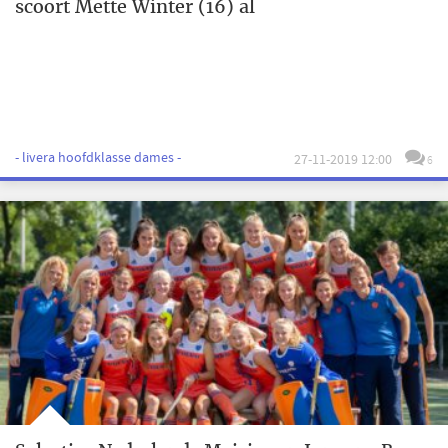
scoort Mette Winter (16) al
- livera hoofdklasse dames -
27-11-2019 12:00
6