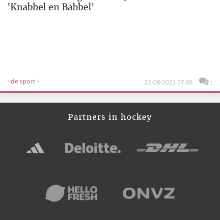
'Knabbel en Babbel'
- de sport -
22-06-2021 07:00
2
Partners in hockey