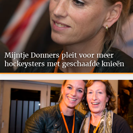
Mijntje Donners pleit voor meer
hockeysters met geschaafde knieën