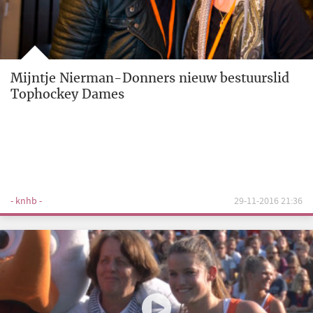
Mijntje Nierman-Donners nieuw bestuurslid
Tophockey Dames
- knhb -
29-11-2016 21:36