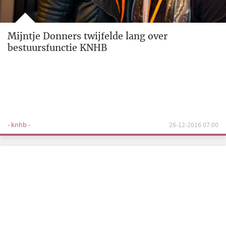
Mijntje Donners twijfelde lang over
bestuursfunctie KNHB
- knhb -
26-12-2016 07:00