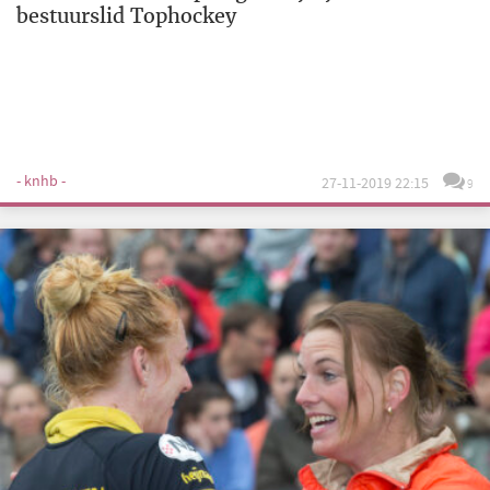
bestuurslid Tophockey
- knhb -
27-11-2019 22:15
9