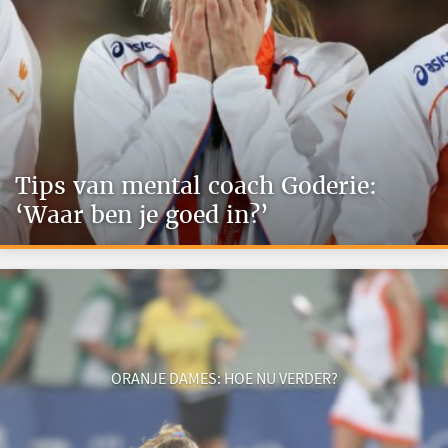
Tips van mental coach Goderie:
‘Waar ben je goed in?’
ORANJE DAMES: HOE NU VERDER?