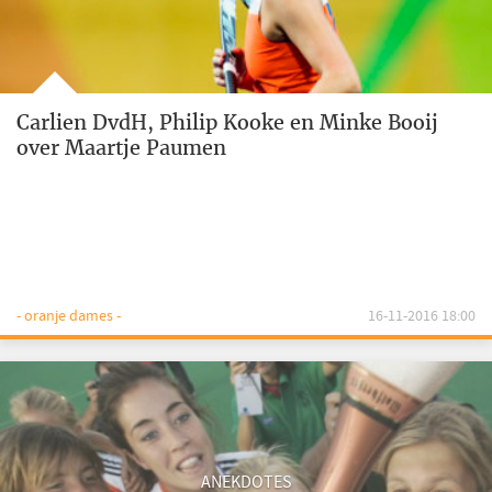
Carlien DvdH, Philip Kooke en Minke Booij
over Maartje Paumen
- oranje dames -
16-11-2016 18:00
ANEKDOTES