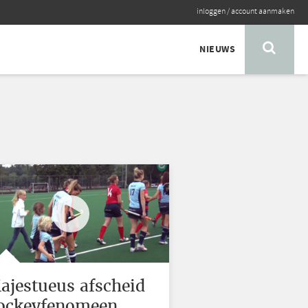
inloggen
/
account aanmaken
NIEUWS
ajestueus afscheid
ockeyfenomeen