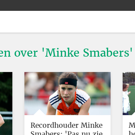
ten over 'Minke Smabers'
Recordhouder Minke
M
Smabers: 'Pas nu zie
h