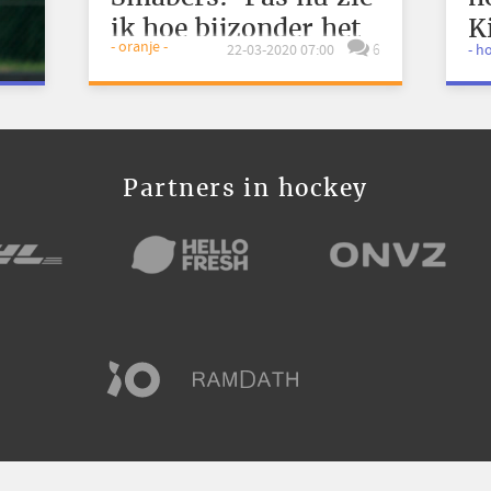
ik hoe bijzonder het
K
- oranje -
22-03-2020 07:00
6
- h
is'
Partners in hockey