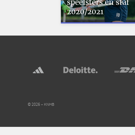
speelsters en staf
2020/2021
© 2026 – KNHB