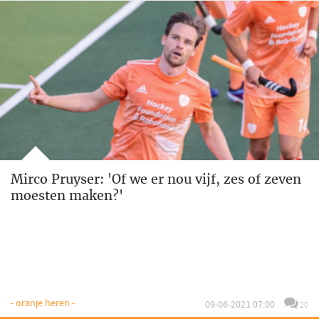
Mirco Pruyser: 'Of we er nou vijf, zes of zeven
moesten maken?'
- oranje heren -
09-06-2021 07:00
20