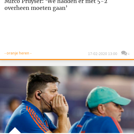
Mirco Pruyser: ‘We hadden er met 5-2
overheen moeten gaan’
- oranje heren -
17-02-2020 13:00
4