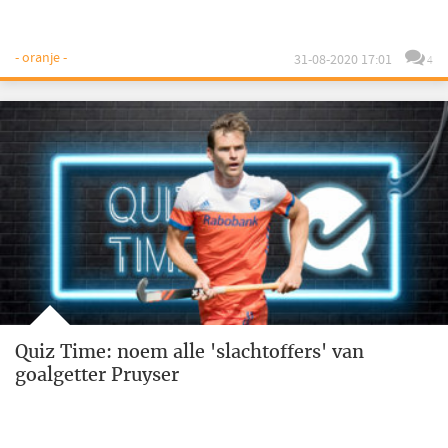
- oranje -
31-08-2020 17:01
4
Quiz Time: noem alle 'slachtoffers' van
goalgetter Pruyser