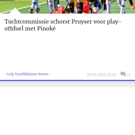
Tuchtcommissie schorst Pruyser voor play-
offduel met Pinoké
- tulp hoofdklasse heren -
20-05-2022 20:41
15