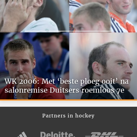
WK 2006: Met ‘beste ploeg ooit’ na
salonremise Duitsers roemloos 7e
Partners in hockey