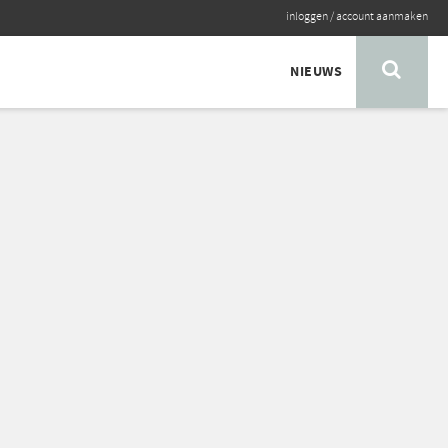
inloggen
/
account aanmaken
NIEUWS