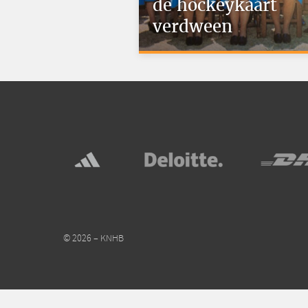
de hockeykaart
verdween
© 2026 – KNHB