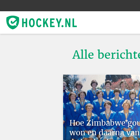
Alle berich
Hoe Zimbabwe go
won en daarna van