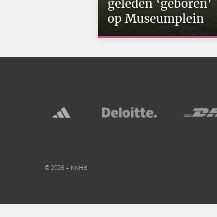
geleden ‘geboren’
op Museumplein
© 2026 – KNHB