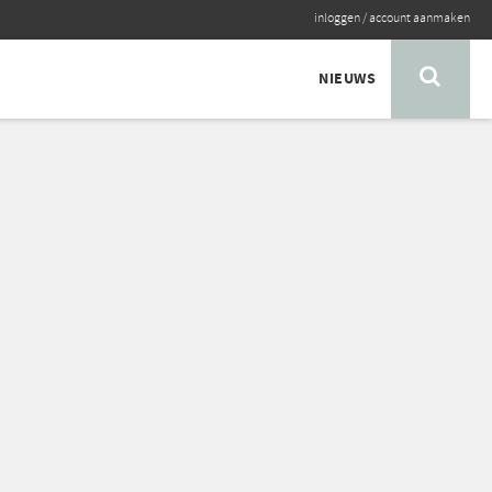
inloggen
/
account aanmaken
NIEUWS