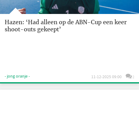
Hazen: ‘Had alleen op de ABN-Cup een keer
shoot-outs gekeept’
- jong oranje -
11-12-2025 09:00
2