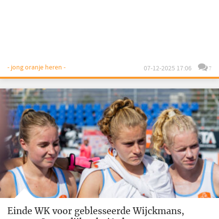
- jong oranje heren -
07-12-2025 17:06
7
Einde WK voor geblesseerde Wijckmans,