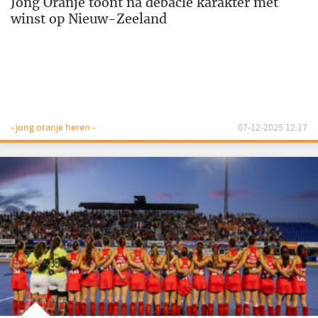
Jong Oranje toont na debacle karakter met
winst op Nieuw-Zeeland
- jong oranje heren -
07-12-2025 12:17