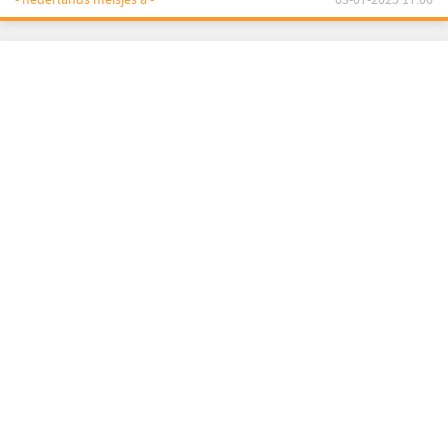
- nederlands meisjes a -
03-07-2025 17:00