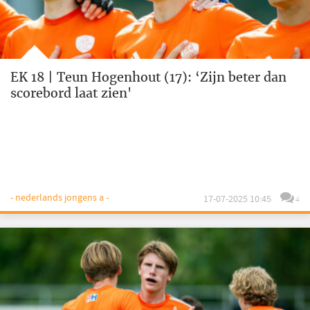
EK 18 | Teun Hogenhout (17): ‘Zijn beter dan
scorebord laat zien'
- nederlands jongens a -
17-07-2025 10:45
4