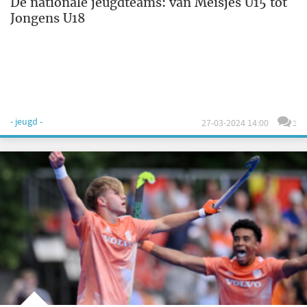
De nationale jeugdteams: van Meisjes U15 tot
Jongens U18
- jeugd -
27-03-2024 14:00
2