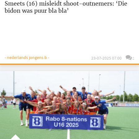
Smeets (16) misleidt shoot-outnemers: ‘Die
bidon was puur bla bla’
- nederlands jongens b -
23-07-2025 07:00
2