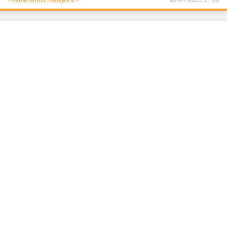
- nederlands meisjes a -
03-07-2025 17:00