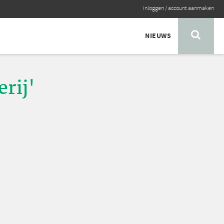
inloggen
/
account aanmaken
NIEUWS
rij'