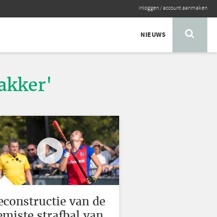
inloggen
/
account aanmaken
NIEUWS
akker'
econstructie van de
emiste strafbal van