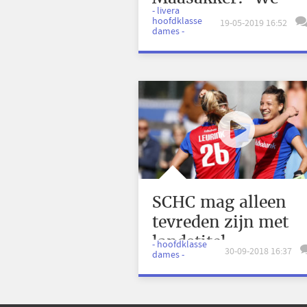
- livera
hebben het
hoofdklasse
19-05-2019 16:52
dames -
waanzinnig goed
gedaan’
SCHC mag alleen
tevreden zijn met
landstitel
- hoofdklasse
30-09-2018 16:37
dames -