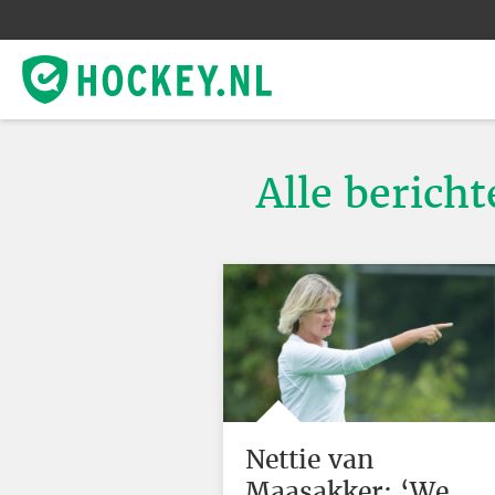
Alle berich
Nettie van
Maasakker: ‘We