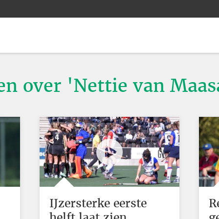
ten over 'Nettie van Maas
IJzersterke eerste
R
helft laat zien
g