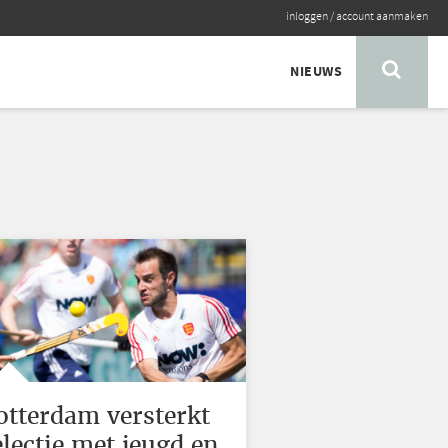
inloggen
/
account aanmaken
NIEUWS
otterdam versterkt
electie met jeugd en