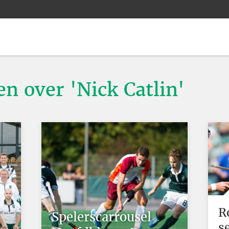
en over 'Nick Catlin'
R
 -
Spelerscarrousel
s