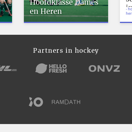
Hoofdklasse Dames
i
- h
en Heren
her
S
Partners in hockey