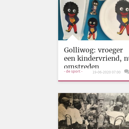
Golliwog: vroeger
een kindervriend, 
omstreden
- de sport -
19-06-2020 07:00