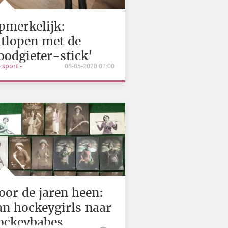
pmerkelijk:
itlopen met de
loodgieter-stick'
e sport -
08-05-2020 07:00
oor de jaren heen:
an hockeygirls naar
ockeybabes