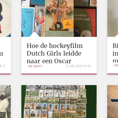
Hoe de hockeyfilm
B
nu
Dutch Girls leidde
i
naar een Oscar
m
- d
43
- de sport -
12-06-2020 07:00
G