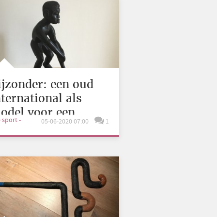
ijzonder: een oud-
nternational als
odel voor een
e sport -
05-06-2020 07:00
1
ambiaans beeldje