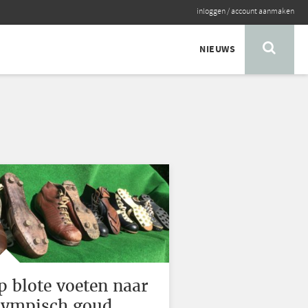
inloggen
/
account aanmaken
NIEUWS
p blote voeten naar
lympisch goud