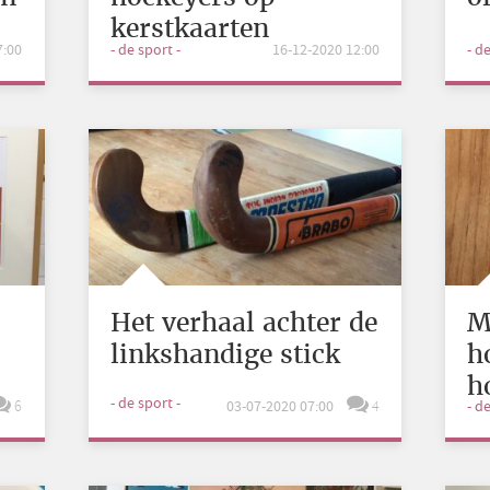
kerstkaarten
7:00
- de sport -
16-12-2020 12:00
- d
Het verhaal achter de
M
linkshandige stick
h
h
- de sport -
6
03-07-2020 07:00
4
- d