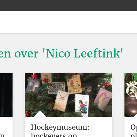
en over 'Nico Leeftink'
Hockeymuseum:
O
an
hockeyers op
o