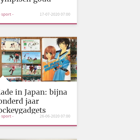
e sport -
17-07-2020 07:00
ade in Japan: bijna
onderd jaar
ockeygadgets
e sport -
26-06-2020 07:00