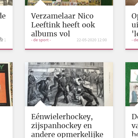
de
Verzamelaar Nico
O
Leeftink heeft ook
u
albums vol
'
1
- de sport -
22-05-2020 12:00
- d
bijzondere
hockeyplaatjes
Eénwielerhockey,
D
zijspanhockey en
v
andere opmerkelijke
h