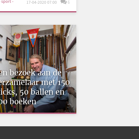
e sport -
17-04-2020 07:00
6
en bezoek aan de
erzamelaar met 150
ticks, 50 ballen en
00 boeken