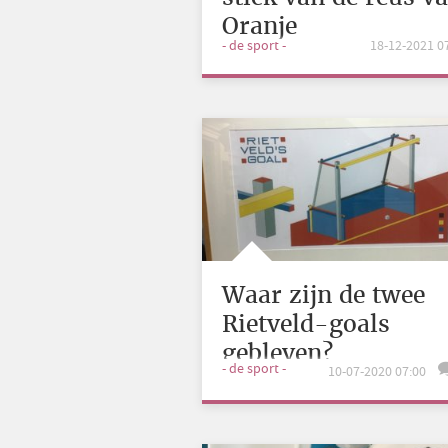
Oranje
- de sport -
18-12-2021 0
Waar zijn de twee
Rietveld-goals
gebleven?
- de sport -
10-07-2020 07:00