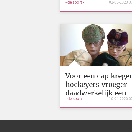
- de sport -
01-05-2020 0
het bestáát
Voor een cap krege
hockeyers vroeger
daadwerkelijk een
- de sport -
10-04-2020 0
pet