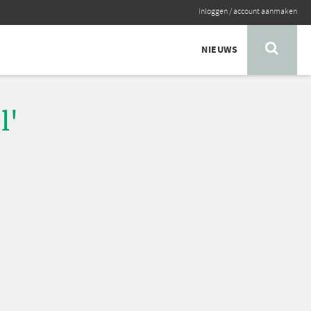
inloggen
/
account aanmaken
NIEUWS
l'