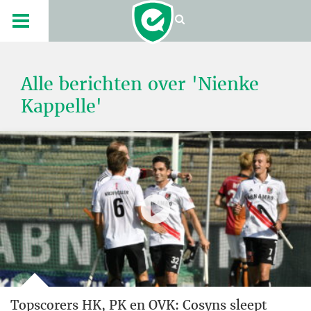
Alle berichten over 'Nienke
Kappelle'
Topscorers HK, PK en OVK: Cosyns sleept