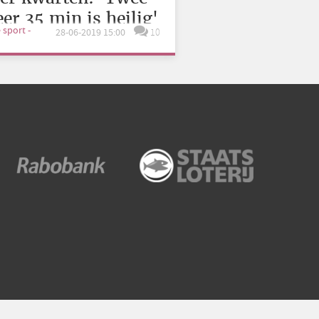
eer 35 min is heilig'
e sport -
28-06-2019 15:00
10