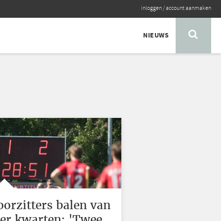
inloggen
/
account aanmaken
NIEUWS
oorzitters balen van
ier kwarten: 'Twee