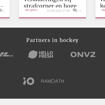
9-
strafcorner en hoge
k
- de sport -
- d
2
02-08-2022 07:00
14
bal
Partners in hockey