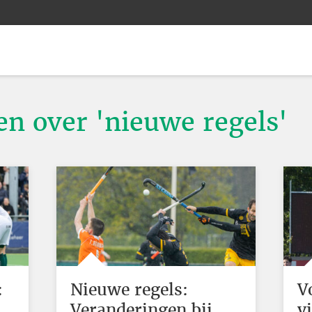
en over 'nieuwe regels'
:
Nieuwe regels:
V
Veranderingen bij
v