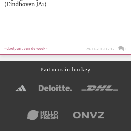
(Eindhoven JA1)
- doelpunt van de week -
29-11-2019 12:12
1
Partners in hockey