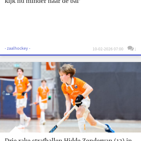
kijk nu minder naar de bal’
- zaalhockey -
10-02-2026 07:00
1
Drie rake strafballen Hidde Zondervan (13) in