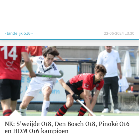
- landelijk o16 -
22-06-2024 13:30
NK: S'weijde O18, Den Bosch O18, Pinoké O16
en HDM O16 kampioen