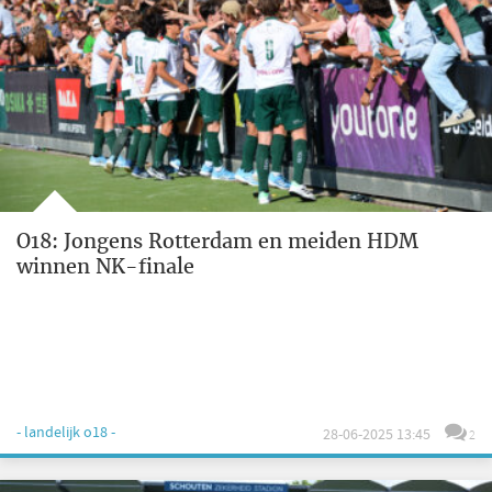
O18: Jongens Rotterdam en meiden HDM
winnen NK-finale
- landelijk o18 -
28-06-2025 13:45
2