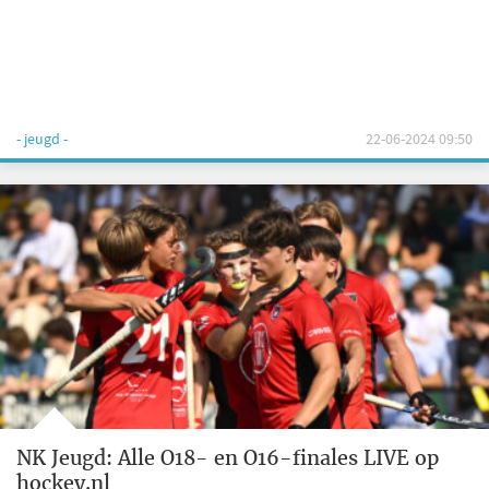
- jeugd -
22-06-2024 09:50
NK Jeugd: Alle O18- en O16-finales LIVE op
hockey.nl