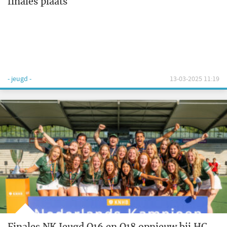
finales plaats
- jeugd -
13-03-2025 11:19
Finales NK Jeugd O16 en O18 opnieuw bij HC