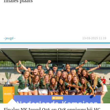
finales plaats
- jeugd -
13-03-2025 11:19
Finales NK Jeugd O16 en O18 opnieuw bij HC